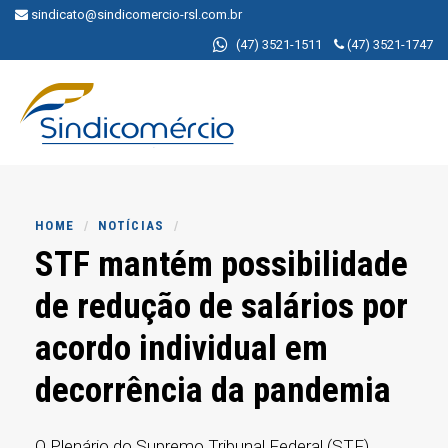
sindicato@sindicomercio-rsl.com.br
(47) 3521-1511
(47) 3521-1747
MENU
HOME
NOTÍCIAS
STF mantém possibilidade
de redução de salários por
acordo individual em
decorrência da pandemia
O Plenário do Supremo Tribunal Federal (STF)