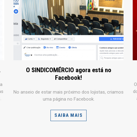
A
O SINDICOMÉRCIO agora está no
Facebook!
ia
O
às
d
No anseio de estar mais próximo dos lojistas, criamos
.
uma página no Facebook.
SAIBA MAIS