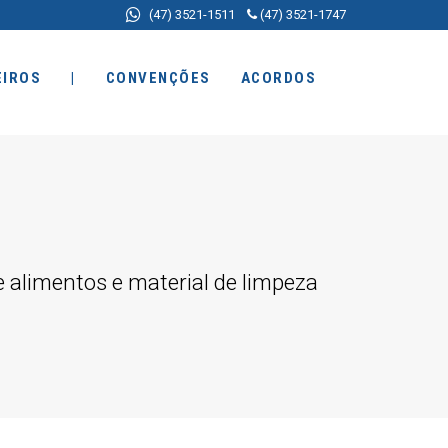
(47) 3521-1511
(47) 3521-1747
EIROS
|
CONVENÇÕES
ACORDOS
alimentos e material de limpeza