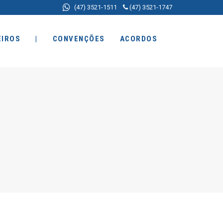
(47) 3521-1511
(47) 3521-1747
EIROS
|
CONVENÇÕES
ACORDOS